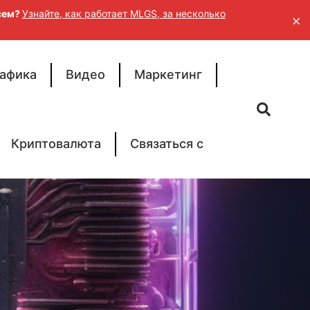
исем?
Узнайте, как работает MLGS, за несколько
×
афика
Видео
Маркетинг
Криптовалюта
Связаться с