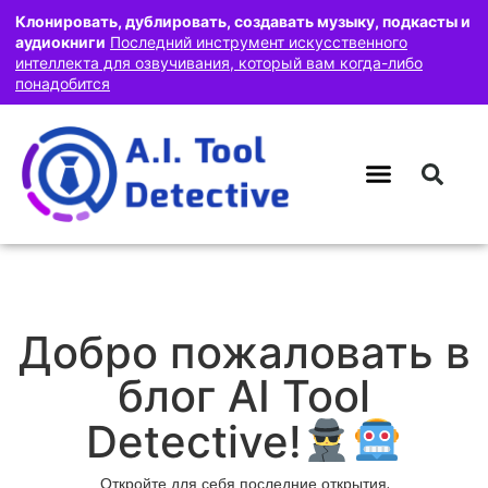
Клонировать, дублировать, создавать музыку, подкасты и
аудиокниги
Последний инструмент искусственного
интеллекта для озвучивания, который вам когда-либо
понадобится
Добро пожаловать в
блог AI Tool
Detective!
Откройте для себя последние открытия,