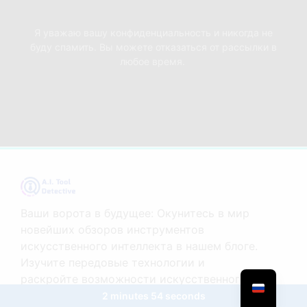
Я уважаю вашу конфиденциальность и никогда не
буду спамить. Вы можете отказаться от рассылки в
любое время.
Ваши ворота в будущее: Окунитесь в мир
новейших обзоров инструментов
искусственного интеллекта в нашем блоге.
Изучите передовые технологии и
раскройте возможности искусственного
интеллекта в своем мире.
2 minutes 54 seconds