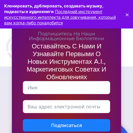
Клонировать, дублировать, создавать музыку,
подкасты и аудиокниги
Последний инструмент
×
искусственного интеллекта для озвучивания, который
вам когда-либо понадобится
Подпишитесь На Наши
Информационные Бюллетени
Оставайтесь С Нами И
Узнавайте Первыми О
Новых Инструментах A.I.,
Маркетинговых Советах И
Обновлениях
Маркетинг
Эффективная стратегия
"холодной" электронной
почты: Превращение
незнакомцев в лояльных
клиентов
Подписаться