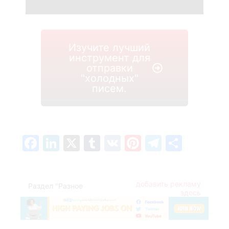
Изучите лучший
инструмент для
отправки
"холодных"
писем.
Facebook
LinkedIn
X
Tumblr
VK
Pinterest
Telegra
Отпр
добавить рекламу
Раздел "Разное
здесь