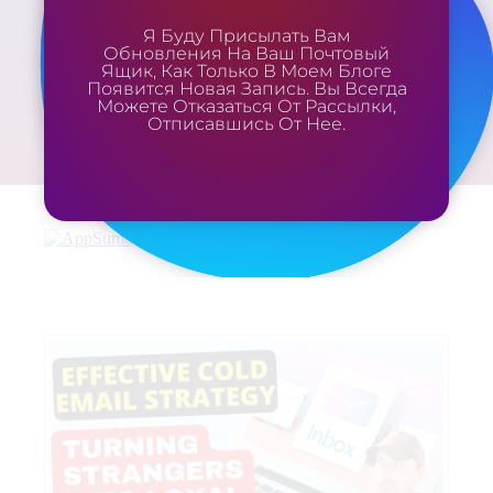
Я Буду Присылать Вам
Обновления На Ваш Почтовый
Ящик, Как Только В Моем Блоге
Появится Новая Запись. Вы Всегда
Можете Отказаться От Рассылки,
Отписавшись От Нее.