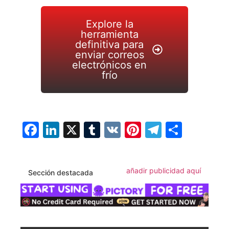
Explore la
herramienta
definitiva para
enviar correos
electrónicos en
frío
Facebook
LinkedIn
X
Tumblr
VK
Pinterest
Telegra
Compa
añadir publicidad aquí
Sección destacada