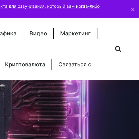
кта для озвучивания, который вам когда-либо
×
афика
Видео
Маркетинг
Криптовалюта
Связаться с