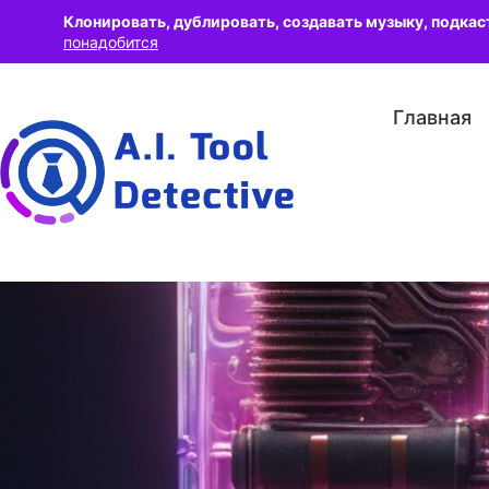
Клонировать, дублировать, создавать музыку, подкас
понадобится
Главная