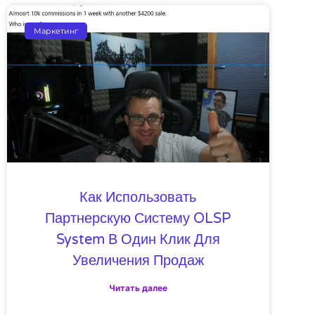
Маркетинг
Как Использовать
Партнерскую Систему OLSP
System В Один Клик Для
Увеличения Продаж
Читать далее