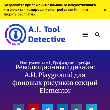
Создавайте приложения с помощью искусственного
×
интеллекта - кодирование не требуется
Начните
творить бесплатно
Инструменты A.I.
,
Графический дизайн
Революционный дизайн:
А.И. Playground для
фоновых рисунков секций
Elementor