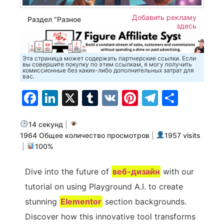
Добавить рекламу
Раздел "Разное
здесь
Эта страница может содержать партнерские ссылки. Если
вы совершите покупку по этим ссылкам, я могу получить
комиссионные без каких-либо дополнительных затрат для
вас.
Facebook
LinkedIn
X
Tumblr
VK
Pinterest
Telegra
Отпр
14 секунд
|
1964 Общее количество просмотров
|
1957 visits
|
100%
Dive into the future of
веб-дизайн
with our
tutorial on using Playground A.I. to create
stunning
Elementor
section backgrounds.
Discover how this innovative tool transforms