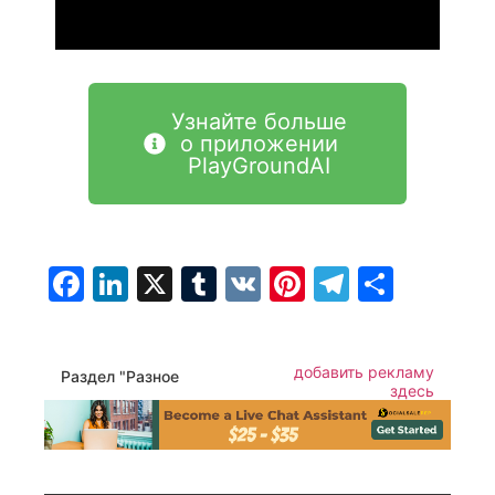
Узнайте больше
о приложении
PlayGroundAI
Facebook
LinkedIn
X
Tumblr
VK
Pinterest
Telegra
Отпр
добавить рекламу
Раздел "Разное
здесь