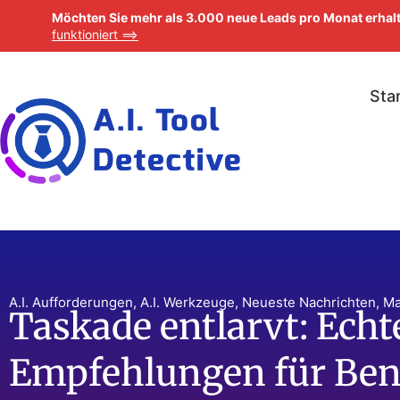
Möchten Sie mehr als 3.000 neue Leads pro Monat erhalt
funktioniert ==>
Sta
A.I. Aufforderungen
,
A.I. Werkzeuge
,
Neueste Nachrichten
,
Ma
Taskade entlarvt: Echt
Empfehlungen für Ben