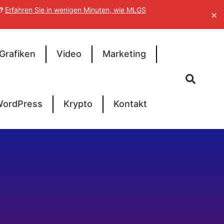
n?
Erfahren Sie in wenigen Minuten, wie MLGS
×
Grafiken
Video
Marketing
ordPress
Krypto
Kontakt