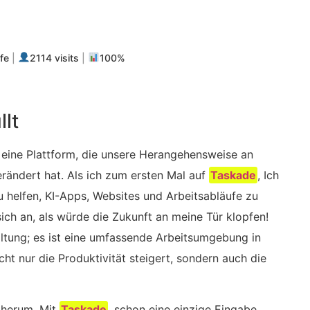
m
fe
|
2114 visits
|
100%
lt
, eine Plattform, die unsere Herangehensweise an
ändert hat. Als ich zum ersten Mal auf
Taskade
, Ich
 helfen, KI-Apps, Websites und Arbeitsabläufe zu
 sich an, als würde die Zukunft an meine Tür klopfen!
altung; es ist eine umfassende Arbeitsumgebung in
cht nur die Produktivität steigert, sondern auch die
f herum. Mit
Taskade
, schon eine einzige Eingabe