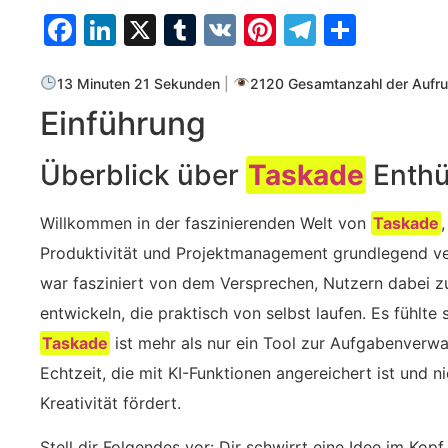
Facebook
LinkedIn
X
Tumblr
VK
Pinterest
Telegra
Teilen
13 Minuten 21 Sekunden
|
2120 Gesamtanzahl der Aufru
Einführung
Überblick über
Taskade
Enthül
Willkommen in der faszinierenden Welt von
Taskade
Produktivität und Projektmanagement grundlegend ver
war fasziniert von dem Versprechen, Nutzern dabei zu
entwickeln, die praktisch von selbst laufen. Es fühlte
Taskade
ist mehr als nur ein Tool zur Aufgabenverw
Echtzeit, die mit KI-Funktionen angereichert ist und ni
Kreativität fördert.
Stell dir Folgendes vor: Dir schwirrt eine Idee im Kop