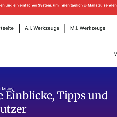
en und ein einfaches System, um ihnen täglich E-Mails zu sende
rtseite
A.I. Werkzeuge
M.I. Werkzeuge
W
rketing
e Einblicke, Tipps und
utzer