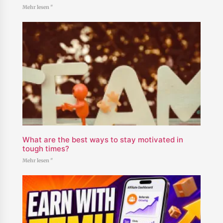
Mehr lesen "
What are the best ways to stay motivated in
tough times?
Mehr lesen "