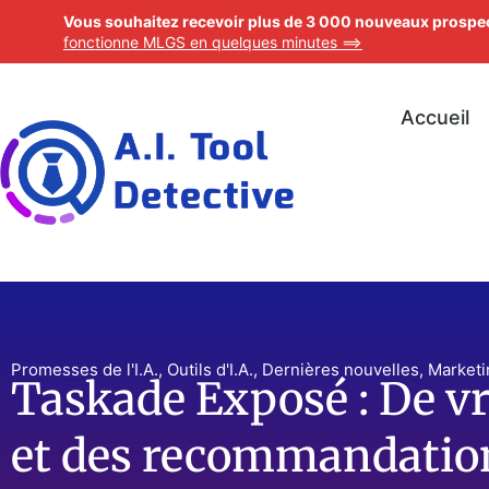
Vous souhaitez recevoir plus de 3 000 nouveaux prospec
fonctionne MLGS en quelques minutes ==>
Accueil
Promesses de l'I.A.
,
Outils d'I.A.
,
Dernières nouvelles
,
Marketi
Taskade Exposé : De vra
et des recommandations