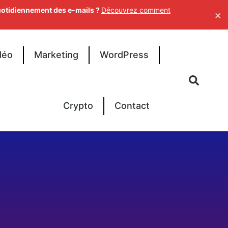
uotidiennement des e-mails ?
Découvrez comment
×
déo
Marketing
WordPress
Crypto
Contact