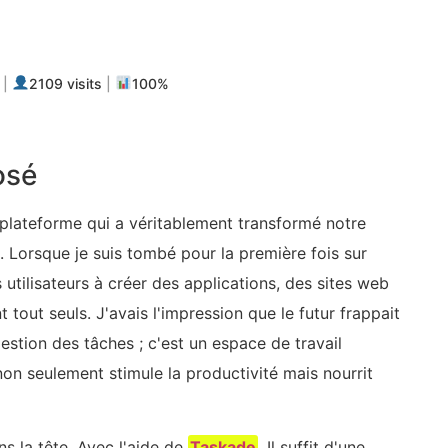
m
ger
|
2109 visits
|
100%
osé
 plateforme qui a véritablement transformé notre
. Lorsque je suis tombé pour la première fois sur
s utilisateurs à créer des applications, des sites web
 tout seuls. J'avais l'impression que le futur frappait
estion des tâches ; c'est un espace de travail
non seulement stimule la productivité mais nourrit
s la tête. Avec l'aide de
Taskade
, Il suffit d'une