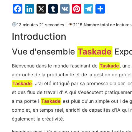
Facebook
LinkedIn
X
Tumblr
VK
Pinterest
Telegra
Parta
13 minutes 21 secondes
|
2115 Nombre total de lectures
Introduction
Vue d'ensemble
Taskade
Exp
Bienvenue dans le monde fascinant de
Taskade
, une
approche de la productivité et de la gestion de projet
Taskade
, J'ai été intrigué par sa promesse d'aider le
et des flux de travail d'IA qui s'exécutent pratiquement
à ma porte !
Taskade
est plus qu'un simple outil de g
complet, en temps réel, enrichi de capacités d'IA qui 
également la créativité.
Imaginez ceci : Vous avez une idée qui vous trotte dan