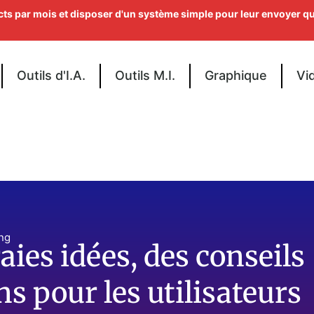
ts par mois et disposer d'un système simple pour leur envoyer q
Outils d'I.A.
Outils M.I.
Graphique
Vi
ng
ies idées, des conseils
 pour les utilisateurs