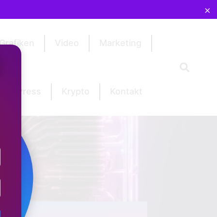
×
Grafiken
Video
Marketing
ordPress
Krypto
Kontakt