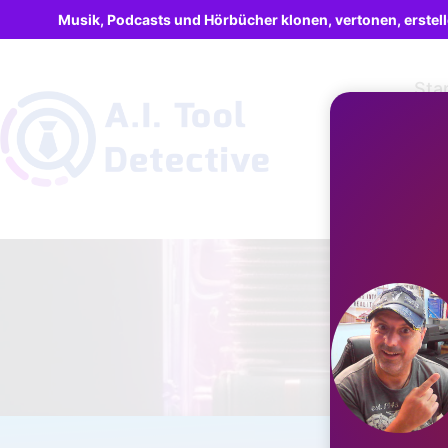
Musik, Podcasts und Hörbücher klonen, vertonen, erstel
Sta