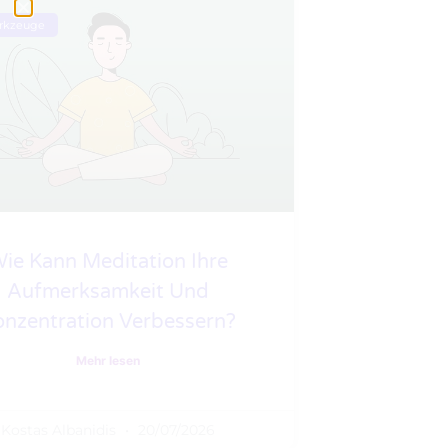
erkzeuge
ie Kann Meditation Ihre
Aufmerksamkeit Und
onzentration Verbessern?
Mehr lesen
Kostas Albanidis
20/07/2026