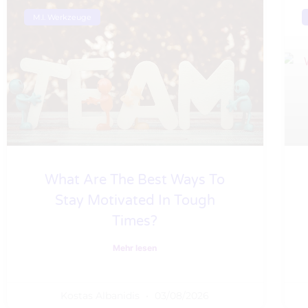
M.I. Werkzeuge
What Are The Best Ways To
Stay Motivated In Tough
Times?
Mehr lesen
Kostas Albanidis
03/08/2026