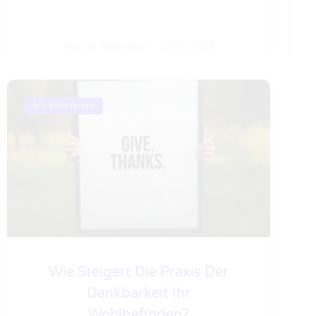
Kostas Albanidis
22/06/2026
M.I. Werkzeuge
Wie Steigert Die Praxis Der
Dankbarkeit Ihr
Wohlbefinden?