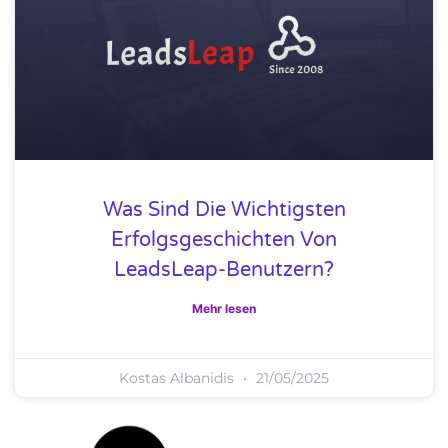
Was Sind Die Wichtigsten
Erfolgsgeschichten Von
LeadsLeap-Benutzern?
Mehr lesen
Kostas Albanidis
21/05/2025