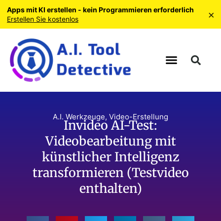
Apps mit KI erstellen - kein Programmieren erforderlich
×
Erstellen Sie kostenlos
A.I. Werkzeuge
,
Video-Erstellung
Invideo AI-Test:
Videobearbeitung mit
künstlicher Intelligenz
transformieren (Testvideo
enthalten)