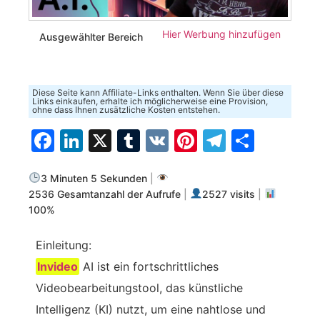
Hier Werbung hinzufügen
Ausgewählter Bereich
Diese Seite kann Affiliate-Links enthalten. Wenn Sie über diese
Links einkaufen, erhalte ich möglicherweise eine Provision,
ohne dass Ihnen zusätzliche Kosten entstehen.
Facebook
LinkedIn
X
Tumblr
VK
Pinterest
Telegra
Teilen
3 Minuten 5 Sekunden
|
2536 Gesamtanzahl der Aufrufe
|
2527 visits
|
100%
Einleitung:
Invideo
AI ist ein fortschrittliches
Videobearbeitungstool, das künstliche
Intelligenz (KI) nutzt, um eine nahtlose und