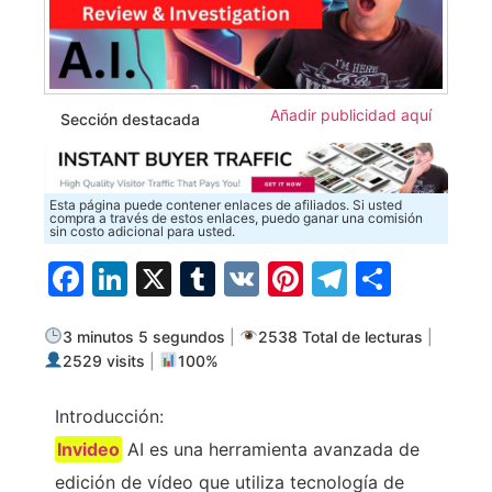
Añadir publicidad aquí
Sección destacada
Esta página puede contener enlaces de afiliados. Si usted
compra a través de estos enlaces, puedo ganar una comisión
sin costo adicional para usted.
Facebook
LinkedIn
X
Tumblr
VK
Pinterest
Telegra
Compa
3 minutos 5 segundos
|
2538 Total de lecturas
|
2529 visits
|
100%
Introducción:
Invideo
AI es una herramienta avanzada de
edición de vídeo que utiliza tecnología de