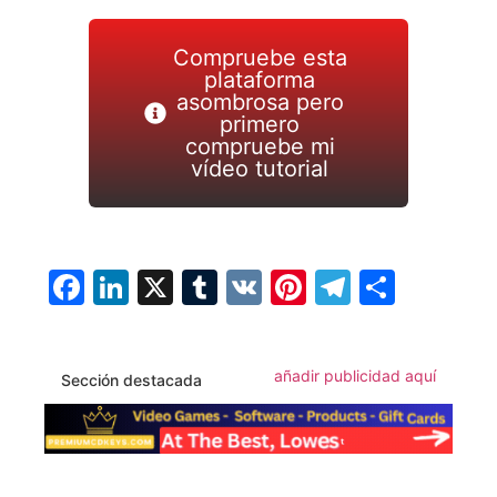
Compruebe esta
plataforma
asombrosa pero
primero
compruebe mi
vídeo tutorial
Facebook
LinkedIn
X
Tumblr
VK
Pinterest
Telegra
Compa
añadir publicidad aquí
Sección destacada