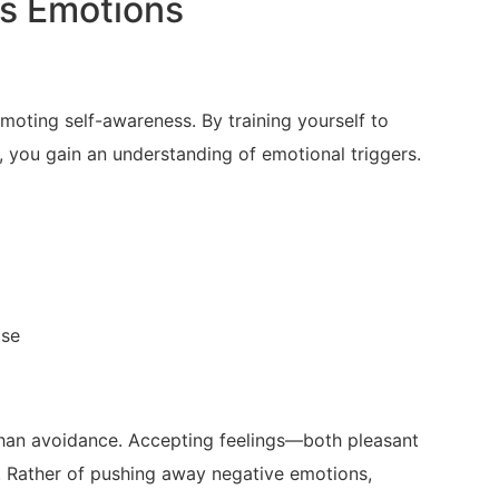
s Emotions
moting‌ self-awareness. By training yourself to‌
 you gain an understanding of ⁤emotional⁤ triggers.
ise
han avoidance. Accepting feelings—both pleasant
 Rather⁣ of pushing ⁤away⁤ negative emotions,