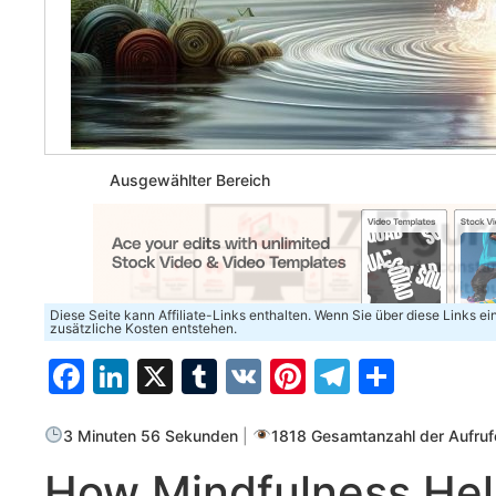
Ausgewählter Bereich
Diese Seite kann Affiliate-Links enthalten. Wenn Sie über diese Links e
zusätzliche Kosten entstehen.
Facebook
LinkedIn
X
Tumblr
VK
Pinterest
Telegra
Teilen
3 Minuten 56 Sekunden
|
1818 Gesamtanzahl der Aufruf
How Mindfulness Help