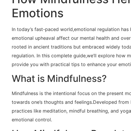
Emotions
In today’s⁤ fast-paced world,emotional regulation‍ has 
emotional upheaval affect ⁢our mental health and ‍over
rooted in ancient traditions but embraced‍ widely tod
⁢regulation. In this‌ complete guide,we’ll explore how
⁤provide you with practical⁤ tips to enhance your emoti
What is Mindfulness?
Mindfulness is the⁢ intentional focus⁢ on the present
towards⁢ one’s thoughts and‌ feelings.Developed from
practices like meditation, mindful breathing, and yog
emotional control.