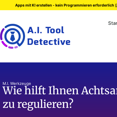
Apps mit KI erstellen - kein Programmieren erforderlich
E
Sta
M.I. Werkzeuge
Wie hilft Ihnen Achts
zu regulieren?