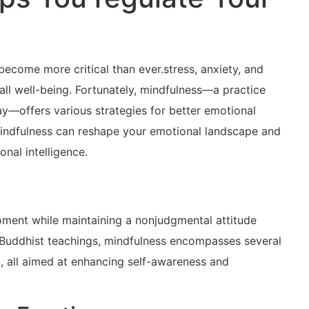
become more critical ⁣than ever.stress,‍ anxiety, and
all‌ well-being. Fortunately, mindfulness—a practice
ay—offers various strategies‌ for better emotional
 mindfulness can reshape your emotional landscape‍ and
onal intelligence.
 moment while maintaining a nonjudgmental attitude
 Buddhist teachings, mindfulness encompasses several
a, all aimed at enhancing self-awareness and