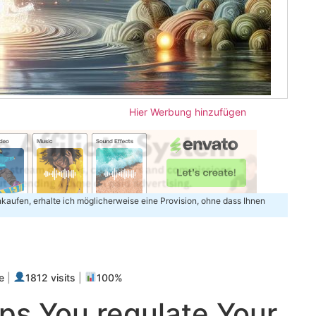
Hier Werbung hinzufügen
inkaufen, erhalte ich möglicherweise eine Provision, ohne dass Ihnen
m
e
|
1812 visits
|
100%
s​ You regulate Your