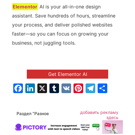
Elementor
AI is your all-in-one design
assistant. Save hundreds of hours, streamline
your process, and deliver polished websites
faster—so you can focus on growing your
business, not juggling tools.
Get Elementor AI
Facebook
LinkedIn
X
Tumblr
VK
Pinterest
Telegra
Отпр
добавить рекламу
Раздел "Разное
здесь