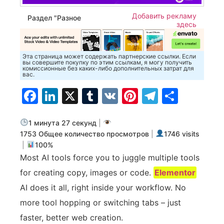
Добавить рекламу
Раздел "Разное
здесь
Эта страница может содержать партнерские ссылки. Если
вы совершите покупку по этим ссылкам, я могу получить
комиссионные без каких-либо дополнительных затрат для
вас.
Facebook
LinkedIn
X
Tumblr
VK
Pinterest
Telegra
Отпр
1 минута 27 секунд
|
1753 Общее количество просмотров
|
1746 visits
|
100%
Most AI tools force you to juggle multiple tools
for creating copy, images or code.
Elementor
AI does it all, right inside your workflow. No
more tool hopping or switching tabs – just
faster, better web creation.