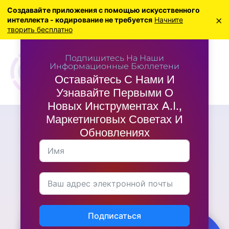
Создавайте приложения с помощью искусственного
×
интеллекта - кодирование не требуется
Начните
творить бесплатно
Подпишитесь На Наши
Информационные Бюллетени
Оставайтесь С Нами И
Узнавайте Первыми О
Новых Инструментах A.I.,
Маркетинговых Советах И
Последние новости
,
Маркетинг
Обновлениях
Как получить
максимальную отдачу от
партнерской программы
MyLeadGen Secret?
Подписаться