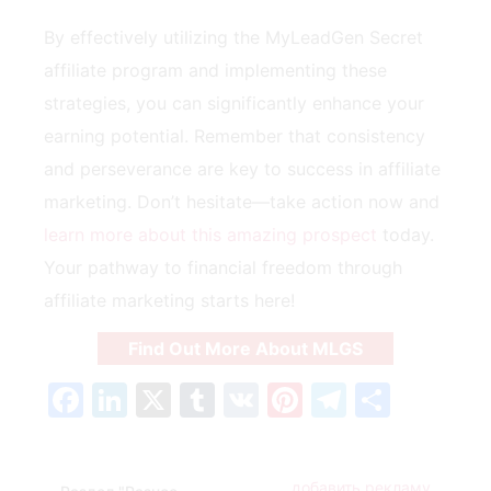
By effectively utilizing the MyLeadGen‌ Secret
affiliate program and implementing these
strategies, you can significantly enhance⁤ your
earning potential. Remember that consistency
and perseverance are key to success in affiliate
marketing. Don’t ‌hesitate—take action now and
learn more about this amazing prospect
today.
Your pathway‌ to ⁤financial⁤ freedom through
affiliate marketing starts here!
Find Out More About MLGS
Facebook
LinkedIn
X
Tumblr
VK
Pinterest
Telegra
Отпр
добавить рекламу