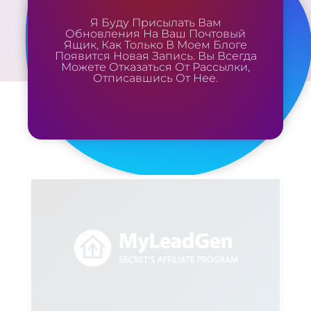
Я Буду Присылать Вам
Обновления На Ваш Почтовый
Ящик, Как Только В Моем Блоге
Появится Новая Запись. Вы Всегда
Можете Отказаться От Рассылки,
Отписавшись От Нее.