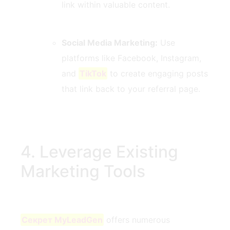
link within⁢ valuable content.
Social Media Marketing:
Use
platforms like⁤ Facebook, Instagram,
and
TikTok
⁣ to⁢ create engaging ⁢posts
that link ​back to your referral page.
4. Leverage Existing
Marketing ⁤Tools
Секрет MyLeadGen
offers‍ numerous