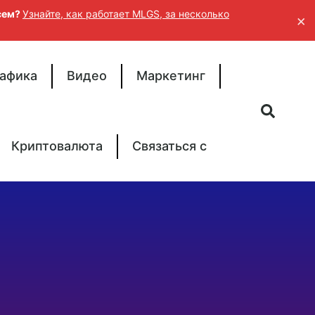
исем?
Узнайте, как работает MLGS, за несколько
×
афика
Видео
Маркетинг
Криптовалюта
Связаться с