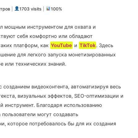
отров
|
1703 visits
|
100%
ал мощным инструментом для охвата и
ствуют себя комфортно или обладают
таких платформ, как
YouTube
и
TikTok
. Здесь
ешение для легкого запуска монетизированных
е или технических знаний.
 с созданием видеоконтента, автоматизируя весь
текста, визуальных эффектов, SEO-оптимизации и
ый инструмент. Благодаря использованию
 пользователи могут создавать
и, которое потребовалось бы для их создания