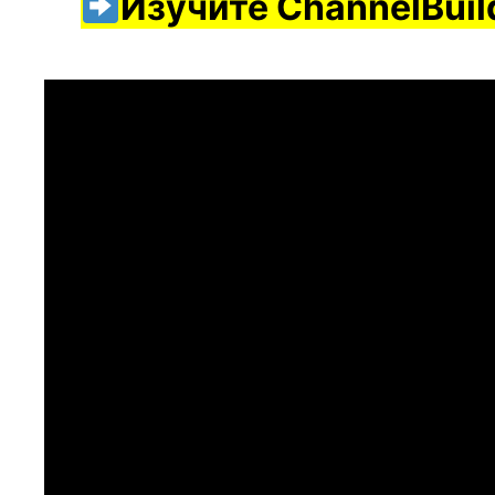
Изучите ChannelBuild