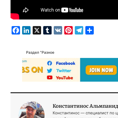
Facebook
LinkedIn
X
Tumblr
VK
Pinterest
Telegra
Отпр
Раздел "Разное
Константинос Альмпани
Константинос — специалист по ц