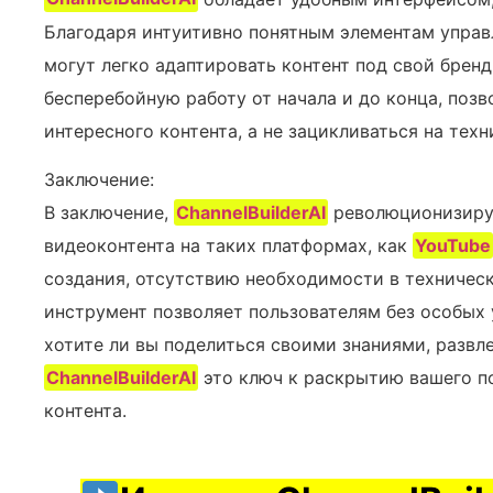
Благодаря интуитивно понятным элементам упра
могут легко адаптировать контент под свой брен
бесперебойную работу от начала и до конца, поз
интересного контента, а не зацикливаться на техн
Заключение:
В заключение,
ChannelBuilderAI
революционизируе
видеоконтента на таких платформах, как
YouTube
создания, отсутствию необходимости в техническ
инструмент позволяет пользователям без особых 
хотите ли вы поделиться своими знаниями, развл
ChannelBuilderAI
это ключ к раскрытию вашего по
контента.