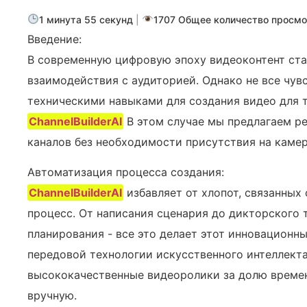
1 минута 55 секунд
|
1707 Общее количество просм
Введение:
В современную цифровую эпоху видеоконтент ст
взаимодействия с аудиторией. Однако не все чув
техническими навыками для создания видео для 
ChannelBuilderAI
В этом случае мы предлагаем р
каналов без необходимости присутствия на камер
Автоматизация процесса создания:
ChannelBuilderAI
избавляет от хлопот, связанных
процесс. От написания сценария до дикторского 
планирования - все это делает этот инновационн
передовой технологии искусственного интеллекта
высококачественные видеоролики за долю времен
вручную.