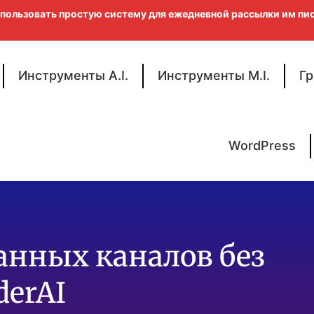
использовать простую систему для ежедневной рассылки им п
Инструменты A.I.
Инструменты M.I.
Гр
WordPress
анных каналов без
derAI