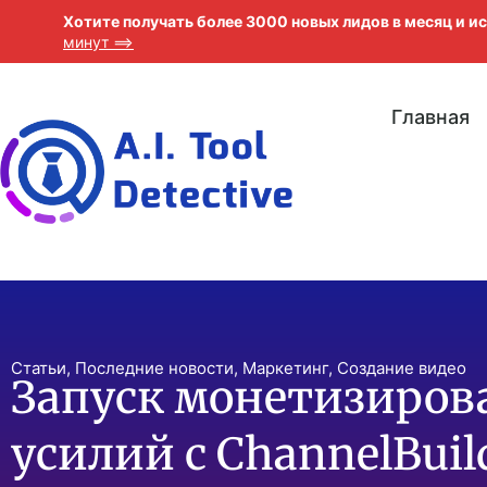
Хотите получать более 3000 новых лидов в месяц и 
минут ==>
Главная
Статьи
,
Последние новости
,
Маркетинг
,
Создание видео
Запуск монетизиров
усилий с ChannelBuil