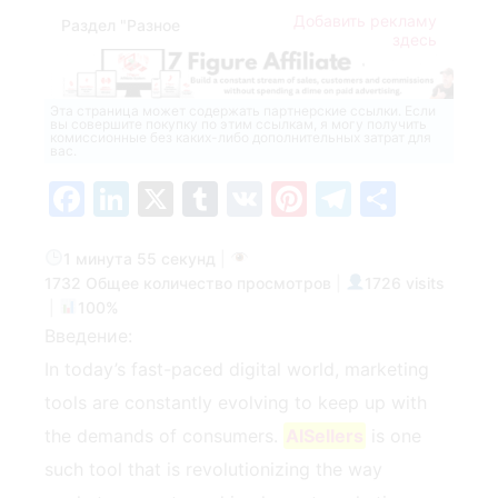
Добавить рекламу
Раздел "Разное
здесь
Эта страница может содержать партнерские ссылки. Если
вы совершите покупку по этим ссылкам, я могу получить
комиссионные без каких-либо дополнительных затрат для
вас.
Facebook
LinkedIn
X
Tumblr
VK
Pinterest
Telegra
Отпр
1 минута 55 секунд
|
1732 Общее количество просмотров
|
1726 visits
|
100%
Введение:
In today’s fast-paced digital world, marketing
tools are constantly evolving to keep up with
the demands of consumers.
AISellers
is one
such tool that is revolutionizing the way