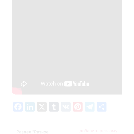
Facebook
LinkedIn
X
Tumblr
VK
Pinterest
Telegra
Отпр
добавить рекламу
Раздел "Разное