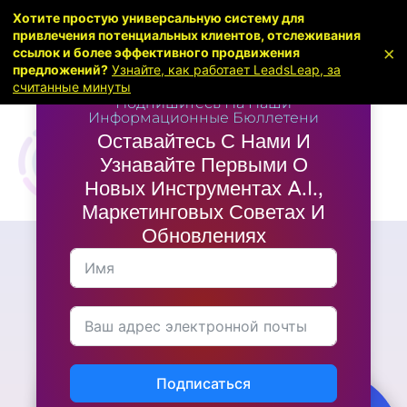
Хотите простую универсальную систему для
привлечения потенциальных клиентов, отслеживания
×
ссылок и более эффективного продвижения
предложений?
Узнайте, как работает LeadsLeap, за
считанные минуты
Подпишитесь На Наши
Информационные Бюллетени
Оставайтесь С Нами И
Узнавайте Первыми О
Новых Инструментах A.I.,
Маркетинговых Советах И
Обновлениях
Статьи
,
Последние новости
,
Маркетинг
Усильте свои
маркетинговые усилия с
помощью AISellers
Подписаться