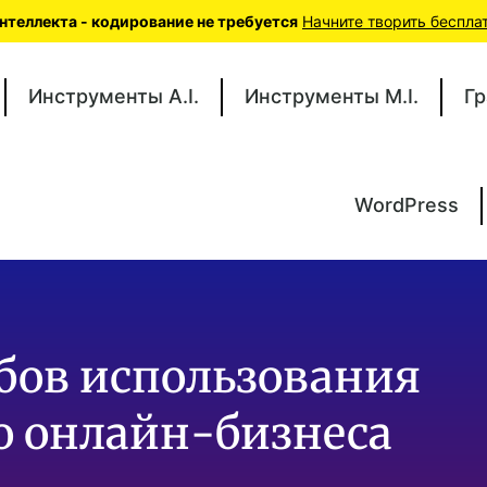
теллекта - кодирование не требуется
Начните творить беспла
Инструменты A.I.
Инструменты M.I.
Гр
WordPress
бов использования
его онлайн-бизнеса