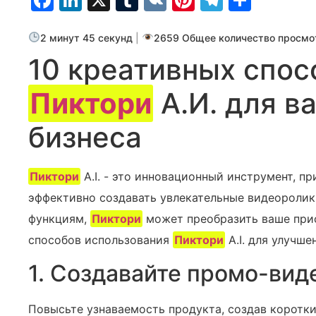
2 минут 45 секунд
|
2659 Общее количество просмо
10 креативных спос
Пиктори
А.И. для в
бизнеса
Пиктори
A.I. - это инновационный инструмент, 
эффективно создавать увлекательные видеоролик
функциям,
Пиктори
может преобразить ваше прис
способов использования
Пиктори
A.I. для улучше
1. Создавайте промо-вид
Повысьте узнаваемость продукта, создав коротк