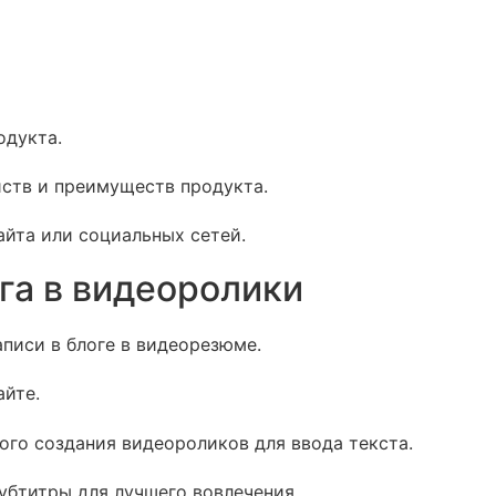
одукта.
ств и преимуществ продукта.
айта или социальных сетей.
ога в видеоролики
писи в блоге в видеорезюме.
айте.
го создания видеороликов для ввода текста.
убтитры для лучшего вовлечения.