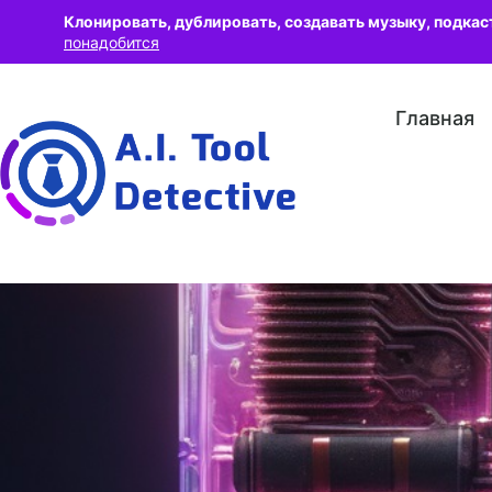
Клонировать, дублировать, создавать музыку, подкас
понадобится
Главная