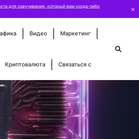
кта для озвучивания, который вам когда-либо
×
афика
Видео
Маркетинг
Криптовалюта
Связаться с