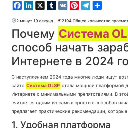
Facebook
LinkedIn
X
Tumblr
VK
Pinterest
Telegra
Отпр
2 минут 19 секунд
|
2194 Общее количество просмо
Почему
Система O
способ начать зара
Интернете в 2024 г
С наступлением 2024 года многие люди ищут возм
сайте
Система OLSP
стала мощной платформой для
Интернете с минимальными препятствиями. В это
считается одним из самых простых способов начат
предлагает практические рекомендации, которые 
1. Удобная платформа