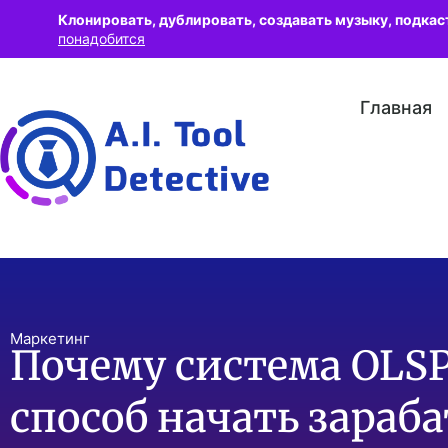
Клонировать, дублировать, создавать музыку, подкас
понадобится
Главная
Маркетинг
Почему система OLSP
способ начать зараб