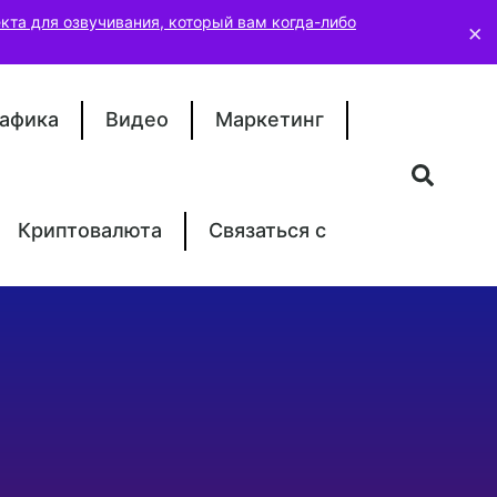
кта для озвучивания, который вам когда-либо
×
афика
Видео
Маркетинг
Криптовалюта
Связаться с