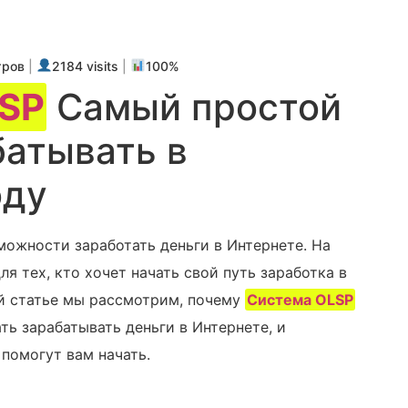
m
авить
тров
|
2184 visits
|
100%
LSP
Самый простой
батывать в
оду
ожности заработать деньги в Интернете. На
 тех, кто хочет начать свой путь заработка в
й статье мы рассмотрим, почему
Система OLSP
ь зарабатывать деньги в Интернете, и‍
помогут вам начать.