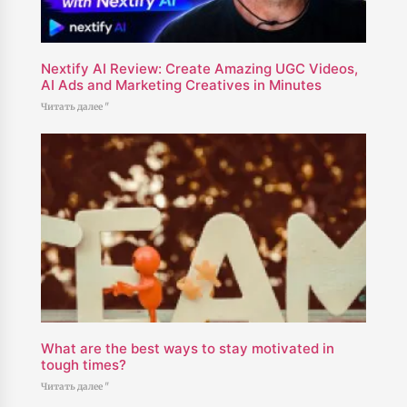
Nextify AI Review: Create Amazing UGC Videos,
AI Ads and Marketing Creatives in Minutes
Читать далее "
What are the best ways to stay motivated in
tough times?
Читать далее "