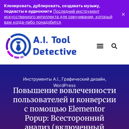
Клонировать, дублировать, создавать музыку,
подкасты и аудиокниги
Последний инструмент
×
искусственного интеллекта для озвучивания, который
вам когда-либо понадобится
Инструменты A.I.
,
Графический дизайн
,
WordPress
Повышение вовлеченности
пользователей и конверсии
с помощью Elementor
Popup: Всесторонний
анализ (включенный