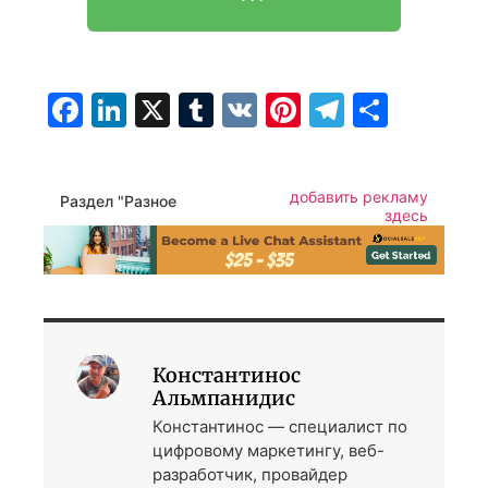
Facebook
LinkedIn
X
Tumblr
VK
Pinterest
Telegra
Отпр
добавить рекламу
Раздел "Разное
здесь
Константинос
Альмпанидис
Константинос — специалист по
цифровому маркетингу, веб-
разработчик, провайдер