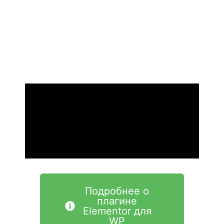
Подробнее о
плагине
Elementor для
WP