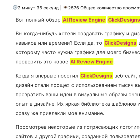
2 минут 36 секунд
|
2576 Общее количество просмо
Вот полный обзор
AI Review Engine
ClickDesign
Вы когда-нибудь хотели создавать графику и диз
навыков или времени? Если да, то
ClickDesigns
э
которому часто нужна графика для моего бизнеса
проверить это новое
AI Review Engine
.
Когда я впервые посетил
ClickDesigns
веб-сайт,
дизайн стали проще» с использованием тысяч вы
превратить ваши идеи в визуальные образы очен
опыт в дизайне. Их яркая библиотека шаблонов 
сразу же привлекли мое внимание.
Просмотрев некоторые из потрясающих логотипов
сайтов и другой графики, созданной пользовател