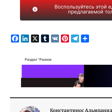
Воспользуйтесь этой 
предлагаемой тол
Facebook
LinkedIn
X
Tumblr
VK
Pinterest
Telegra
Отпр
Раздел "Разное
Константинос Альмпани