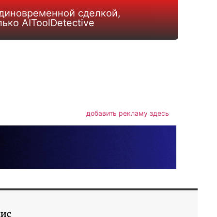
единовременной сделкой,
ько AIToolDetective
m
авить
добавить рекламу здесь
дис