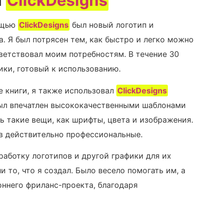
я
ClickDesigns
мощью
ClickDesigns
был новый логотип и
. Я был потрясен тем, как быстро и легко можно
ветствовал моим потребностям. В течение 30
ики, готовый к использованию.
е книги, я также использовал
ClickDesigns
 был впечатлен высококачественными шаблонами
ь такие вещи, как шрифты, цвета и изображения.
в действительно профессиональные.
работку логотипов и другой графики для их
и то, что я создал. Было весело помогать им, а
оннего фриланс-проекта, благодаря