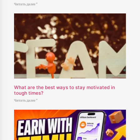
Читать далее "
What are the best ways to stay motivated in
tough times?
Читать далее "