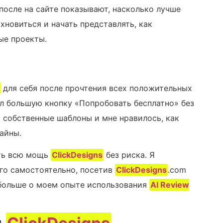
после на сайте показывают, насколько лучше
хновиться и начать представлять, как
ые проекты.
для себя после прочтения всех положительных
ал большую кнопку «Попробовать бесплатно» без
и собственные шаблоны и мне нравилось, как
айны.
ить всю мощь
ClickDesigns
без риска. Я
го самостоятельно, посетив
ClickDesigns
.com
 больше о моем опыте использования
AI Review