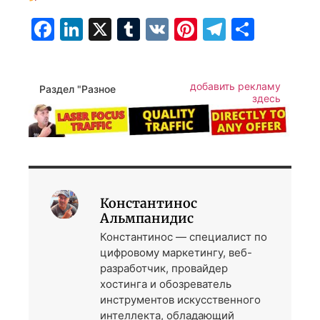
Facebook
LinkedIn
X
Tumblr
VK
Pinterest
Telegra
Отпр
добавить рекламу
Раздел "Разное
здесь
Константинос
Альмпанидис
Константинос — специалист по
цифровому маркетингу, веб-
разработчик, провайдер
хостинга и обозреватель
инструментов искусственного
интеллекта, обладающий