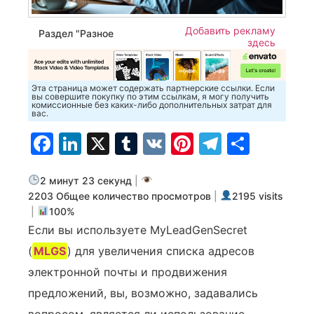
Добавить рекламу
Раздел "Разное
здесь
Эта страница может содержать партнерские ссылки. Если
вы совершите покупку по этим ссылкам, я могу получить
комиссионные без каких-либо дополнительных затрат для
вас.
Facebook
LinkedIn
X
Tumblr
VK
Pinterest
Telegra
Отпр
2 минут 23 секунд
|
2203 Общее количество просмотров
|
2195 visits
|
100%
Если вы используете MyLeadGenSecret
(
MLGS
) для увеличения списка адресов
электронной почты и продвижения
предложений, вы, возможно, задавались
вопросом, является ли использование