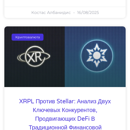
Костас Албанидис
16/08/2025
Криптовалюта
XRPL Против Stellar: Анализ Двух
Ключевых Конкурентов,
Продвигающих DeFi В
Традиционной Финансовой