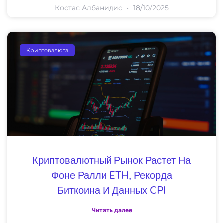
Костас Албанидис
18/10/2025
Криптовалюта
Криптовалютный Рынок Растет На
Фоне Ралли ETH, Рекорда
Биткоина И Данных CPI
Читать далее