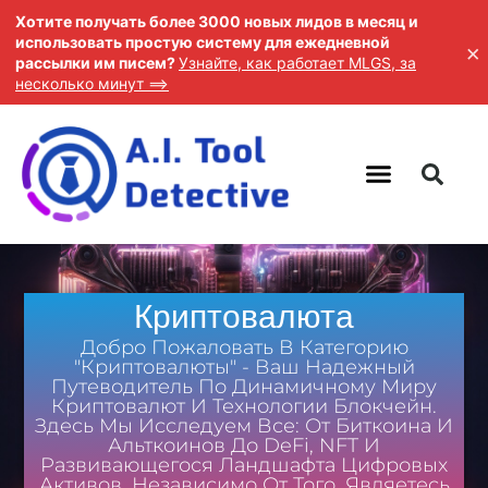
Хотите получать более 3000 новых лидов в месяц и
использовать простую систему для ежедневной
×
рассылки им писем?
Узнайте, как работает MLGS, за
несколько минут ==>
Криптовалюта
Добро Пожаловать В Категорию
"Криптовалюты" - Ваш Надежный
Путеводитель По Динамичному Миру
Криптовалют И Технологии Блокчейн.
Здесь Мы Исследуем Все: От Биткоина И
Альткоинов До DeFi, NFT И
Развивающегося Ландшафта Цифровых
Активов. Независимо От Того, Являетесь