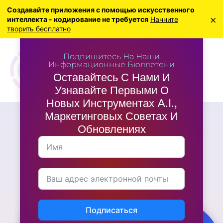
Создавайте приложения с помощью искусственного
×
интеллекта - кодирование не требуется
Начните
творить бесплатно
Подпишитесь На Наши
Информационные Бюллетени
Оставайтесь С Нами И
Узнавайте Первыми О
Новых Инструментах A.I.,
Маркетинговых Советах И
Инструменты M.I.
Обновлениях
Каковы преимущества
культивирования
позитивного внутреннего
диалога?
Подписаться