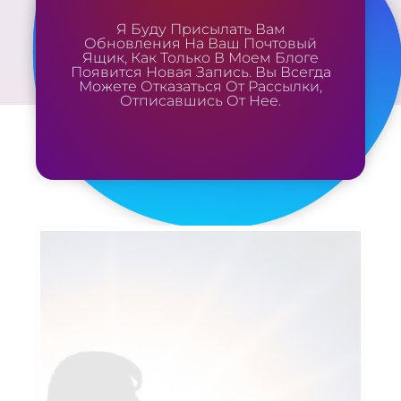
Я Буду Присылать Вам
Обновления На Ваш Почтовый
Ящик, Как Только В Моем Блоге
Появится Новая Запись. Вы Всегда
Можете Отказаться От Рассылки,
Отписавшись От Нее.