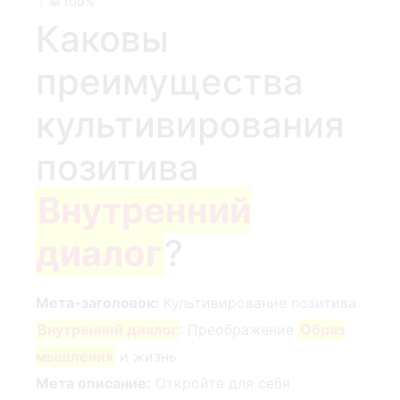
|
100%
Каковы
преимущества
культивирования
позитива
Внутренний
диалог
?
Мета-заголовок:
Культивирование позитива
Внутренний диалог
: Преображение
Образ
мышления
и жизнь ‌
Мета описание:
Откройте для себя