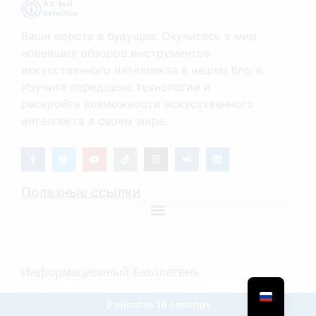
Ваши ворота в будущее: Окунитесь в мир
новейших обзоров инструментов
искусственного интеллекта в нашем блоге.
Изучите передовые технологии и
раскройте возможности искусственного
интеллекта в своем мире.
Полезные ссылки
Информационный Бюллетень
2 minutes 16 seconds