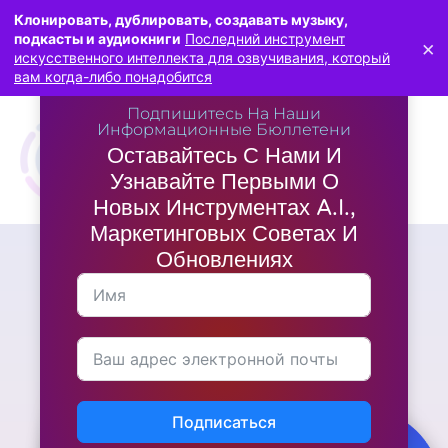
Клонировать, дублировать, создавать музыку,
подкасты и аудиокниги
Последний инструмент
×
искусственного интеллекта для озвучивания, который
вам когда-либо понадобится
Подпишитесь На Наши
Информационные Бюллетени
Оставайтесь С Нами И
Узнавайте Первыми О
Новых Инструментах A.I.,
Маркетинговых Советах И
Обновлениях
Маркетинг
Какие инструменты лучше
всего подходят для
управления кампаниями
LeadsLeap?
Подписаться