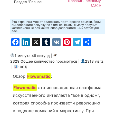
Добавить рекламу
Раздел "Разное
здесь
Эта страница может содержать партнерские ссылки. Если
вы совершите покупку по этим ссылкам, я могу получить
комиссионные без каких-либо дополнительных затрат для
вас.
Facebook
LinkedIn
X
Tumblr
VK
Pinterest
Telegra
Отпр
1 минута 48 секунд
|
2329 Общее количество просмотров
|
2318 visits
|
100%
Обзор
Flowomatic
:
Flowomatic
это инновационная платформа
искусственного интеллекта "все в одном",
которая способна произвести революцию
в подходе компаний к маркетингу. При