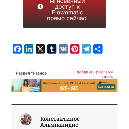
мгновенный
доступ к
Flowomatic
прямо сейчас!
Facebook
LinkedIn
X
Tumblr
VK
Pinterest
Telegra
Отпр
добавить рекламу
Раздел "Разное
здесь
Константинос
Альмпанидис