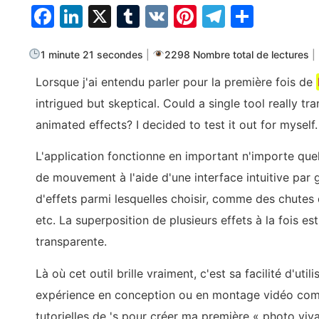
Facebook
LinkedIn
X
Tumblr
VK
Pinterest
Telegra
Parta
1 minute 21 secondes
|
2298 Nombre total de lectures
|
Lorsque j'ai entendu parler pour la première fois de
intrigued but skeptical. Could a single tool really t
animated effects? I decided to test it out for myself.
L'application fonctionne en important n'importe quel
de mouvement à l'aide d'une interface intuitive par g
d'effets parmi lesquelles choisir, comme des chutes d
etc. La superposition de plusieurs effets à la fois 
transparente.
Là où cet outil brille vraiment, c'est sa facilité d'u
expérience en conception ou en montage vidéo comm
tutorielles de 's pour créer ma première « photo vi