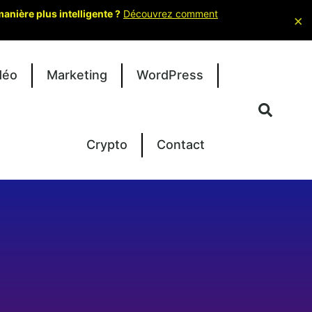
nière plus intelligente ?
Découvrez comment
×
déo
Marketing
WordPress
Crypto
Contact