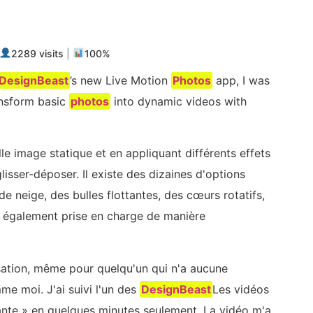
m
ger
2289 visits
|
100%
DesignBeast
’s new Live Motion
Photos
app, I was
ransform basic
photos
into dynamic videos with
le image statique et en appliquant différents effets
lisser-déposer. Il existe des dizaines d'options
e neige, des bulles flottantes, des cœurs rotatifs,
est également prise en charge de manière
tilisation, même pour quelqu'un qui n'a aucune
e moi. J'ai suivi l'un des
DesignBeast
Les vidéos
vante » en quelques minutes seulement. La vidéo m'a