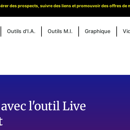
er des prospects, suivre des liens et promouvoir des offres de ma
Outils d'I.A.
Outils M.I.
Graphique
Vi
vec l'outil Live
t