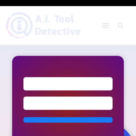
Outils M.I.
Comment la pensée positive
affecte-t-elle votre niveau
d'énergie général ?