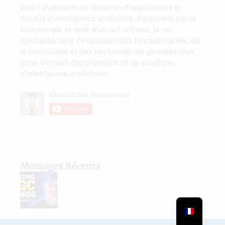
pour l'évaluation et l'examen d'applications et
d'outils d'intelligence artificielle. Passionné par la
technologie et doté d'un œil critique, je me
spécialise dans l'évaluation des fonctionnalités, de
la convivialité et des performances globales d'un
large éventail d'applications et de solutions
d'intelligence artificielle.
Messages Récents
Nextify AI Review: Create Amazing UGC Videos, AI