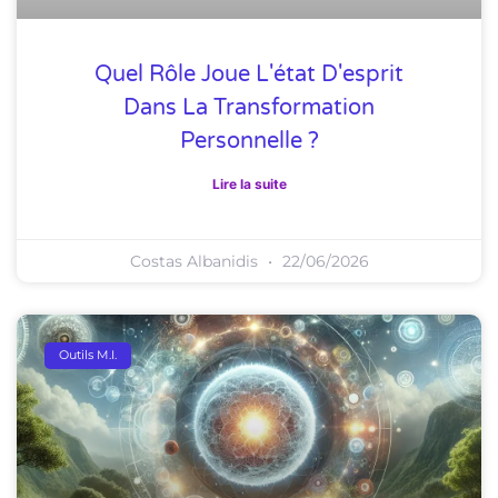
Quel Rôle Joue L'état D'esprit
Dans La Transformation
Personnelle ?
Lire la suite
Costas Albanidis
22/06/2026
Outils M.I.