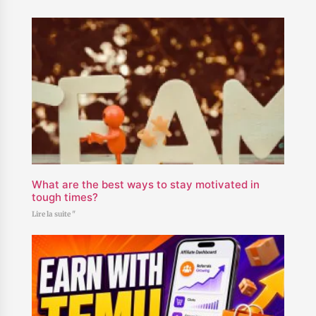
What are the best ways to stay motivated in
tough times?
Lire la suite "