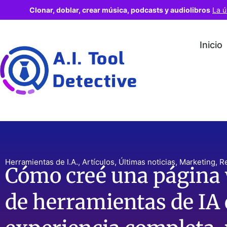
Clonar, doblar, crear música, podcasts y audiolibros
La ú
Inicio
Herramientas de I.A.
,
Artículos
,
Últimas noticias
,
Marketing
,
R
Cómo creé una página 
de herramientas de IA