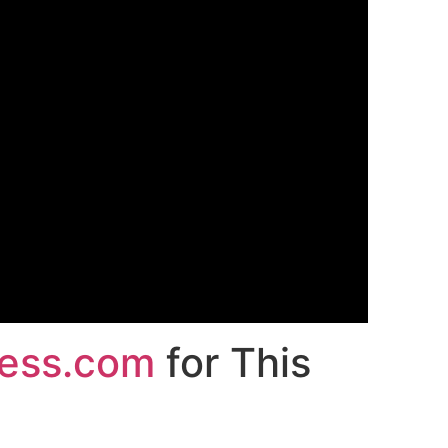
ess.com
for This