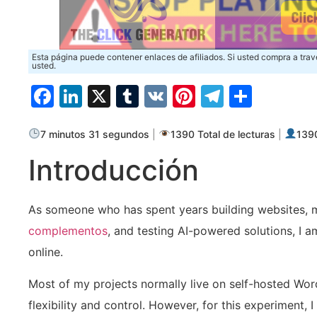
Esta página puede contener enlaces de afiliados. Si usted compra a trav
usted.
Facebook
LinkedIn
X
Tumblr
VK
Pinterest
Telegra
Compa
7 minutos 31 segundos
|
1390 Total de lecturas
|
1390
Introducción
As someone who has spent years building websites,
complementos
, and testing AI-powered solutions, I
online.
Most of my projects normally live on self-hosted Wo
flexibility and control. However, for this experiment,