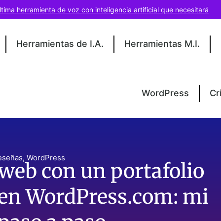
ltima herramienta de voz con inteligencia artificial que necesitará
Herramientas de I.A.
Herramientas M.I.
WordPress
Cr
eseñas
,
WordPress
web con un portafolio
 en WordPress.com: mi