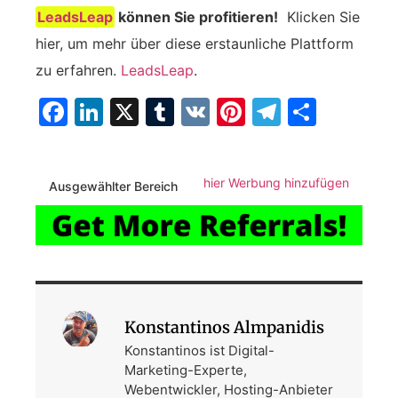
LeadsLeap
können Sie profitieren!
‍ Klicken Sie
hier, um mehr über diese erstaunliche Plattform
zu erfahren.
LeadsLeap
.
Facebook
LinkedIn
X
Tumblr
VK
Pinterest
Telegra
Teilen
hier Werbung hinzufügen
Ausgewählter Bereich
Konstantinos Almpanidis
Konstantinos ist Digital-
Marketing-Experte,
Webentwickler, Hosting-Anbieter