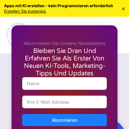
Apps mit KI erstellen - kein Programmieren erforderlich
×
Erstellen Sie kostenlos
Abonnieren Sie Unsere Newsletters
Bleiben Sie Dran Und
Erfahren Sie Als Erster Von
Neuen KI-Tools, Marketing-
A.I. Werkzeuge
,
Video-Erstellung
Wie InVideo AI Ihnen helfen
Tipps Und Updates
kann, mühelos fesselnde
Videos zu erstellen
Abonnieren