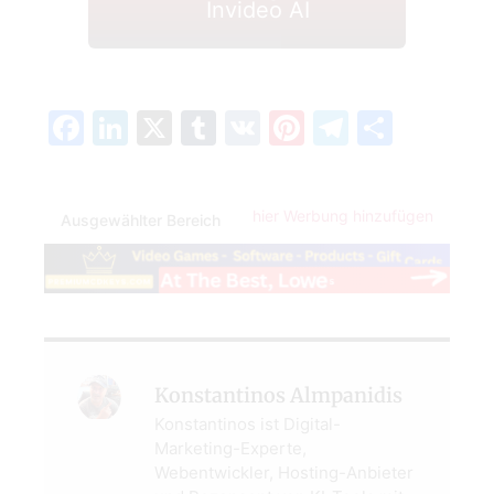
Invideo AI
Facebook
LinkedIn
X
Tumblr
VK
Pinterest
Telegra
Teilen
hier Werbung hinzufügen
Ausgewählter Bereich
Konstantinos Almpanidis
Konstantinos ist Digital-
Marketing-Experte,
Webentwickler, Hosting-Anbieter