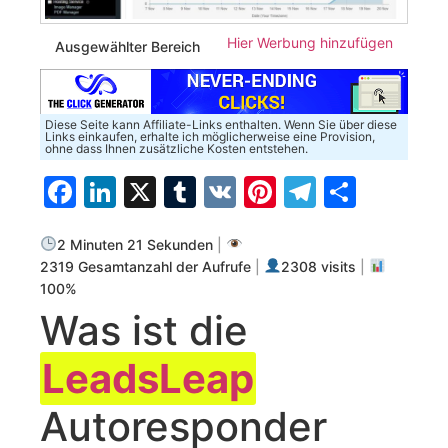
Hier Werbung hinzufügen
Ausgewählter Bereich
Diese Seite kann Affiliate-Links enthalten. Wenn Sie über diese
Links einkaufen, erhalte ich möglicherweise eine Provision,
ohne dass Ihnen zusätzliche Kosten entstehen.
Facebook
LinkedIn
X
Tumblr
VK
Pinterest
Telegra
Teilen
2 Minuten 21 Sekunden
|
2319 Gesamtanzahl der Aufrufe
|
2308 visits
|
100%
Was ist die
LeadsLeap
Autoresponder