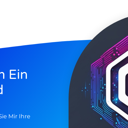
h Ein
d
ie Mir Ihre