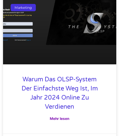
Marketing
Warum Das OLSP-System
Der Einfachste Weg Ist, Im
Jahr 2024 Online Zu
Verdienen
Mehr lesen