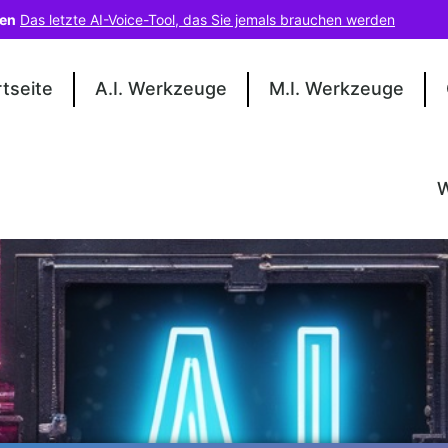
len
Das letzte AI-Voice-Tool, das Sie jemals brauchen werden
rtseite
A.I. Werkzeuge
M.I. Werkzeuge
W