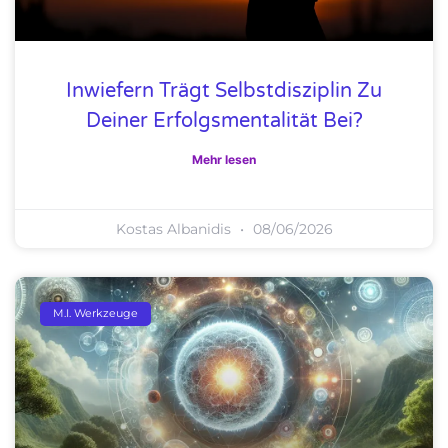
Inwiefern Trägt Selbstdisziplin Zu
Deiner Erfolgsmentalität Bei?
Mehr lesen
Kostas Albanidis
08/06/2026
M.I. Werkzeuge