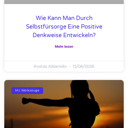
Wie Kann Man Durch
Selbstfürsorge Eine Positive
Denkweise Entwickeln?
Mehr lesen
Kostas Albanidis
15/06/2026
M.I. Werkzeuge