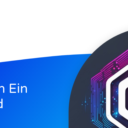
h Ein
d