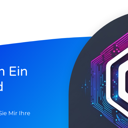
h Ein
d
ie Mir Ihre