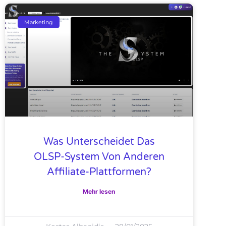
Marketing
Was Unterscheidet Das
OLSP-System Von Anderen
Affiliate-Plattformen?
Mehr lesen