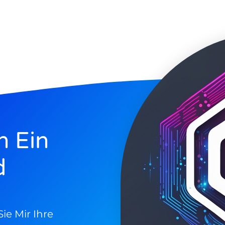
h Ein
d
ie Mir Ihre