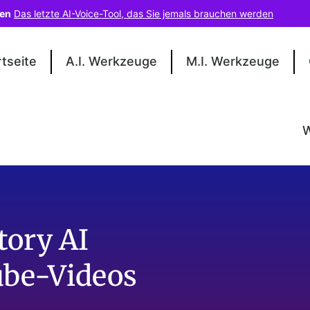
len
Das letzte AI-Voice-Tool, das Sie jemals brauchen werden
rtseite
A.I. Werkzeuge
M.I. Werkzeuge
W
ctory AI
ube-Videos