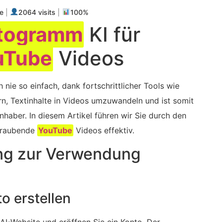
e
|
2064 visits
|
100%
ktogramm
KI für
uTube
Videos
nie so einfach, dank fortschrittlicher Tools wie
rn, Textinhalte in Videos umzuwandeln und ist somit
nhaber. In diesem Artikel führen wir Sie durch den
eraubende
YouTube
Videos effektiv.
ung zur⁢ Verwendung
to erstellen