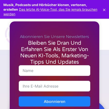
Musik, Podcasts und Hörbücher klonen, vertonen,
×
erstellen
Das letzte AI-Voice-Tool, das Sie jemals brauchen
werden
Abonnieren Sie Unsere Newsletters
Bleiben Sie Dran Und
Erfahren Sie Als Erster Von
Neuen KI-Tools, Marketing-
Tipps Und Updates
Marketing
OLSP-System: Der Leitfaden
für Einsteiger zur Erzielung
eines dauerhaften Online-
Einkommens
Abonnieren