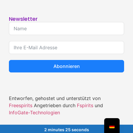
Newsletter
Abonnieren
Entworfen, gehostet und unterstützt von
Freespirits
Angetrieben durch
Fspirits
und
InfoGate-Technologien
MIT
UND LEIDENSCHAFT GEMACHT, UM WISSEN ZU TEILEN
2 minutes 25 seconds