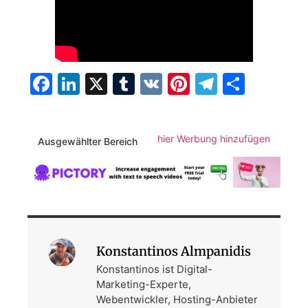
Facebook
LinkedIn
X
Tumblr
VK
Pinterest
Telegra
Teilen
hier Werbung hinzufügen
Ausgewählter Bereich
Konstantinos Almpanidis
Konstantinos ist Digital-
Marketing-Experte,
Webentwickler, Hosting-Anbieter