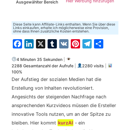
Hier Werbung hinzufügen
Ausgewählter Bereich
Diese Seite kann Affiliate-Links enthalten. Wenn Sie über diese
Links einkaufen, erhalte ich möglicherweise eine Provision,
ohne dass Ihnen zusätzliche Kosten entstehen.
Facebook
LinkedIn
X
Tumblr
VK
Pinterest
Telegra
Teilen
4 Minuten 35 Sekunden
|
2288 Gesamtanzahl der Aufrufe
|
2280 visits
|
100%
Der Aufstieg der sozialen Medien hat die
Erstellung von Inhalten revolutioniert.
Angesichts der steigenden Nachfrage nach
ansprechenden Kurzvideos müssen die Ersteller
innovative Tools nutzen, um an der Spitze zu
bleiben. Hier kommt
kurzAI
- ein