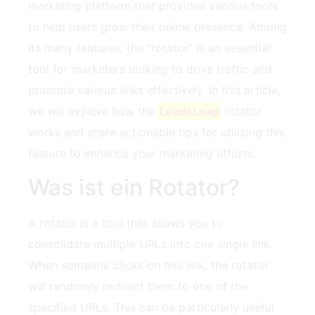
marketing platform⁣ that provides various tools
to help users grow‍ their​ online presence. Among
its many features, ⁤the “rotator” is ⁢an essential
tool⁤ for marketers looking to drive traffic ‍and
promote various links‍ effectively. In this⁢ article,
we will ‍explore ‍how the
LeadsLeap
rotator
works ⁣and share actionable⁤ tips for utilizing this
feature to enhance your marketing efforts.
Was ist ein Rotator?
A‌ rotator is a tool that allows you to
consolidate ⁣multiple URLs into one single link.
⁤When someone clicks on this link, ‍the rotator
will randomly redirect them to one of‍ the
specified⁣ URLs. ‍This​ can be particularly useful