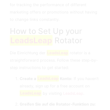
for ⁢tracking the performance of different
marketing offers⁤ or promotions without having
to ⁤change links constantly.
How to Set Up ​your
LeadsLeap
Rotator
Die Einrichtung der
LeadsLeap
rotator is a
straightforward‍ process. Follow these step-by-
step ⁣instructions to get started:
Create⁤ a
LeadsLeap
Konto:
If⁢ you haven’t
already, sign up for a ‍free ⁢account on
LeadsLeap
by visiting
LeadsLeap
.
Greifen Sie auf die Rotator-Funktion zu: