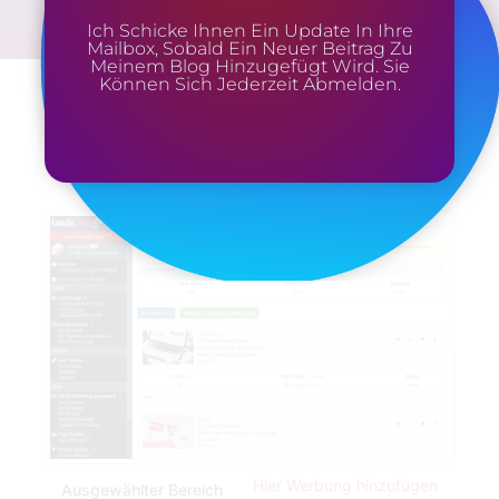
Ich Schicke Ihnen Ein Update In Ihre
Mailbox, Sobald Ein Neuer Beitrag Zu
Meinem Blog Hinzugefügt Wird. Sie
Können Sich Jederzeit Abmelden.
Hier Werbung hinzufügen
Ausgewählter Bereich