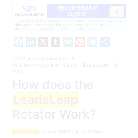
Diese Seite kann Affiliate-Links enthalten. Wenn Sie über diese
Links einkaufen, erhalte ich möglicherweise eine Provision,
ohne dass Ihnen zusätzliche Kosten entstehen.
Facebook
LinkedIn
X
Tumblr
VK
Pinterest
Telegra
Teilen
2 Minuten 25 Sekunden
|
1959 Gesamtanzahl der Aufrufe
|
1953 visits
|
100%
How does the
LeadsLeap
‍Rotator Work?
LeadsLeap
is a comprehensive online