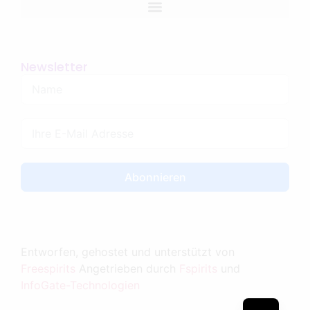
Newsletter
Abonnieren
Entworfen, gehostet und unterstützt von
Freespirits
Angetrieben durch
Fspirits
und
InfoGate-Technologien