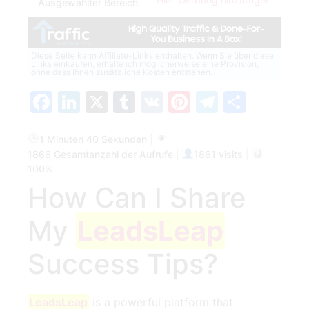
Ausgewählter Bereich
Diese Seite kann Affiliate-Links enthalten. Wenn Sie über diese
Links einkaufen, erhalte ich möglicherweise eine Provision,
ohne dass Ihnen zusätzliche Kosten entstehen.
Facebook
LinkedIn
X
Tumblr
VK
Pinterest
Telegra
Teilen
1 Minuten 40 Sekunden
|
1866 Gesamtanzahl der Aufrufe
|
1861 visits
|
100%
How Can I Share
My
LeadsLeap
Success Tips?
LeadsLeap
is a powerful platform ‍that