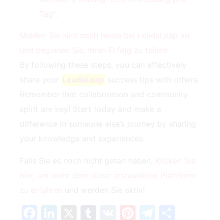
Tag".
Melden Sie sich noch heute bei LeadsLeap an
und beginnen Sie, Ihren Erfolg zu teilen!
By following ‍these steps, you can effectively
share your ‍
LeadsLeap
success ​tips with others.
Remember that collaboration and community
spirit are key! Start today and make a
difference in someone else’s journey by sharing
your knowledge and experiences.
Falls Sie es noch nicht getan haben,
Klicken Sie
hier, um mehr über diese erstaunliche Plattform
zu erfahren
und werden Sie aktiv!
Facebook
LinkedIn
X
Tumblr
VK
Pinterest
Telegra
Teilen