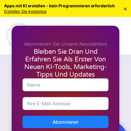
Apps mit KI erstellen - kein Programmieren erforderlich
×
Erstellen Sie kostenlos
Abonnieren Sie Unsere Newsletters
Bleiben Sie Dran Und
Erfahren Sie Als Erster Von
Neuen KI-Tools, Marketing-
A.I. Werkzeuge
,
Marketing
Entschlüsselung der
Tipps Und Updates
optimalen Dauer für das
Erreichen von
Spitzenleistungen in
Affiliate-Marketing-
Kampagnen
Abonnieren