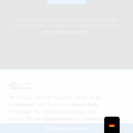
Ich respektiere Ihre Privatsphäre und werde niemals
Spam versenden. Sie können sich jederzeit abmelden,
wenn Sie dies wünschen.
Ihr Tor zur Zukunft: Tauchen Sie ein in die
neuesten KI-Tool-Tests in unserem Blog.
Entdecken Sie Spitzentechnologie und
nutzen Sie die Möglichkeiten der künstlichen
Intelligenz in Ihrer Welt.
3 minutes 9 seconds