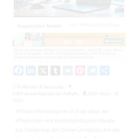
Hier Werbung hinzufügen
Ausgewählter Bereich
Diese Seite kann Affiliate-Links enthalten. Wenn Sie über diese
Links einkaufen, erhalte ich möglicherweise eine Provision,
ohne dass Ihnen zusätzliche Kosten entstehen.
Facebook
LinkedIn
X
Tumblr
VK
Pinterest
Telegra
Teilen
3 Minuten 8 Sekunden
|
2064 Gesamtanzahl der Aufrufe
|
2057 visits
|
100%
Affiliate-Marketing hat sich als einer der
effektivsten und kostengünstigsten Kanäle
zur Steigerung des Online-Umsatzes und der