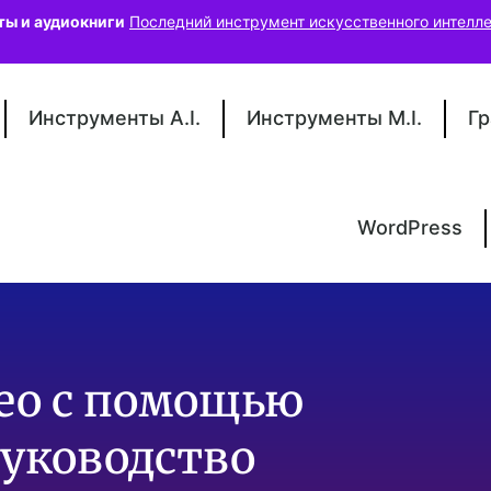
ты и аудиокниги
Последний инструмент искусственного интелле
Инструменты A.I.
Инструменты M.I.
Гр
WordPress
ео с помощью
руководство