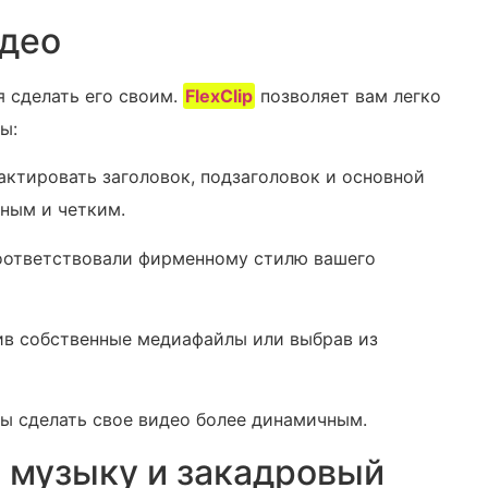
идео
я сделать его своим.
FlexClip
позволяет вам легко
ы:
актировать заголовок, подзаголовок и основной
сным и четким.
соответствовали фирменному стилю вашего
ив собственные медиафайлы или выбрав из
бы сделать свое видео более динамичным.
ю музыку и закадровый