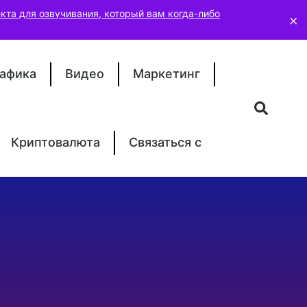
кта для озвучивания, который вам когда-либо
×
афика
Видео
Маркетинг
Криптовалюта
Связаться с