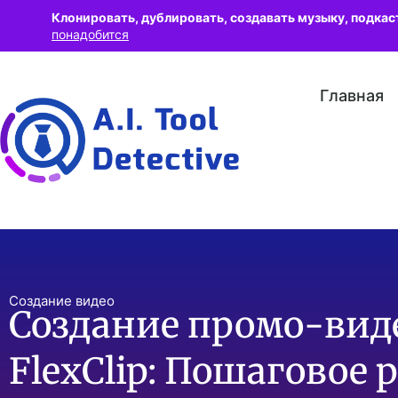
Клонировать, дублировать, создавать музыку, подкас
понадобится
Главная
Создание видео
Создание промо-вид
FlexClip: Пошаговое 