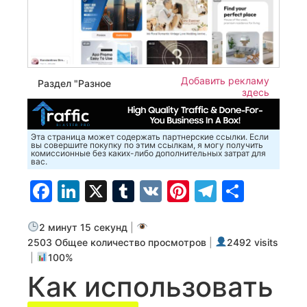
Добавить рекламу
Раздел "Разное
здесь
Эта страница может содержать партнерские ссылки. Если
вы совершите покупку по этим ссылкам, я могу получить
комиссионные без каких-либо дополнительных затрат для
вас.
Facebook
LinkedIn
X
Tumblr
VK
Pinterest
Telegra
Отпр
2 минут 15 секунд
|
2503 Общее количество просмотров
|
2492 visits
|
100%
Как использовать