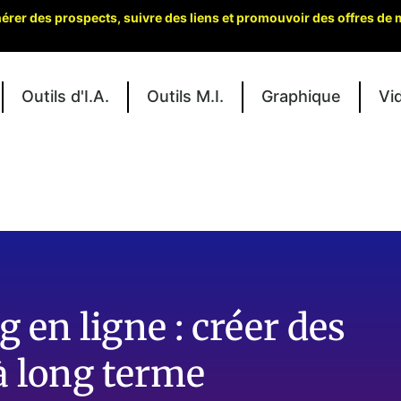
er des prospects, suivre des liens et promouvoir des offres de ma
Outils d'I.A.
Outils M.I.
Graphique
Vi
 en ligne : créer des
à long terme