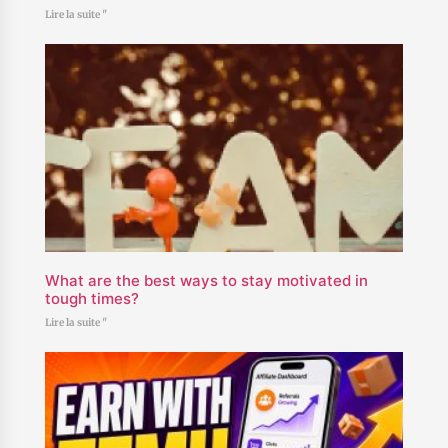
Lire la suite "
What are the best ways to stay motivated in
tough times?
Lire la suite "