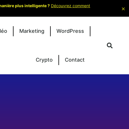
nière plus intelligente ?
Découvrez comment
×
déo
Marketing
WordPress
Crypto
Contact